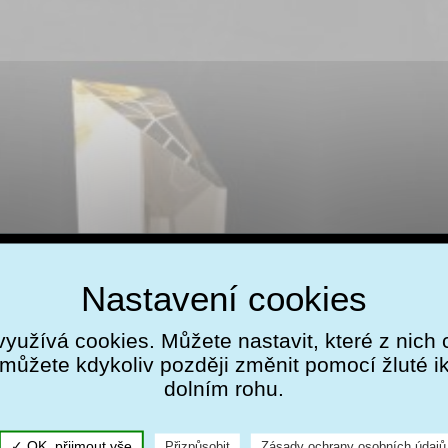
využívá cookies. Můžete nastavit, které z nich 
můžete kdykoliv později změnit pomocí žluté 
dolním rohu.
OK, přijmout vše
Přizpůsobit
Zásady ochrany osobních údajů