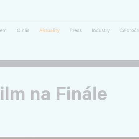
lem
O nás
Aktuality
Press
Industry
Celoroční
film na Finále